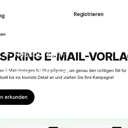
Musterauftrag
Registrieren
De
ng
E-Mail-
Vorlagen
gen
Ressourcen
SPRING E-MAIL-VORL
Preisgestaltung
n E-Mail-Vorlagen für SharpSpring , um genau den richtigen Stil für 
duell bis ins kleinste Detail an und starten Sie Ihre Kampagne!
en erkunden