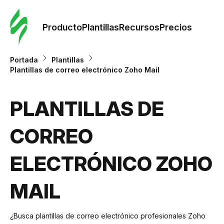
Orde
plant
Producto
Plantillas
Recursos
Precios
Plant
Portada
Plantillas
Plantillas de correo electrónico Zoho Mail
Re
PLANTILLAS DE
Prec
CORREO
ELECTRÓNICO ZOHO
MAIL
¿Busca plantillas de correo electrónico profesionales Zoho