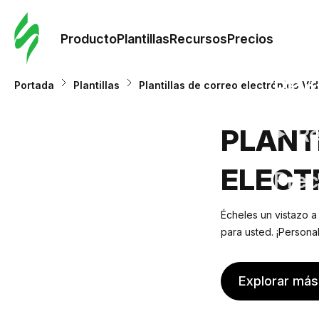
Orde
plant
Producto
Plantillas
Recursos
Precios
Plant
Portada
Plantillas
Plantillas de correo electrónico Ví
Re
PLANT
ELECT
Prec
Écheles un vistazo a
para usted. ¡Persona
Explorar más 