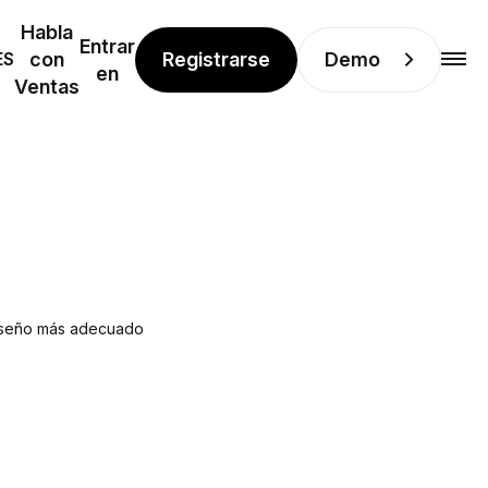
Habla
Entrar
Registrarse
Demo
ES
con
en
Ventas
 diseño más adecuado