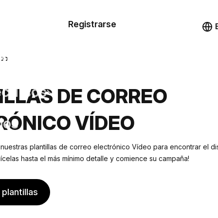
n de las
Registrarse
illas
Demo
illas
deo
cursos
ILLAS DE CORREO
RÓNICO VÍDEO
ios
 nuestras plantillas de correo electrónico Vídeo para encontrar el
lícelas hasta el más mínimo detalle y comience su campaña!
plantillas