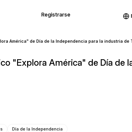
n de las
Registrarse
illas
Demo
illas
plora América" de Día de la Independencia para la industria de
cursos
nico "Explora América" de Día de 
ios
es
Día de la Independencia