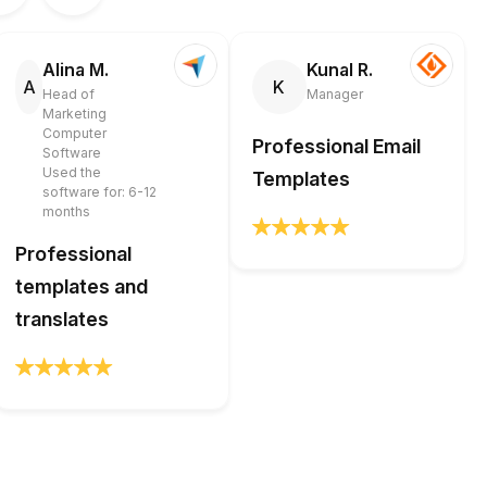
Alina M.
Kunal R.
A
K
Head of
Manager
Marketing
Computer
Professional Email
Software
Used the
Templates
software for: 6-12
months
Professional
templates and
translates