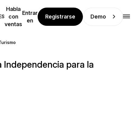
Habla
Entrar
Registrarse
Demo
ES
con
en
ventas
 Turismo
la Independencia para la