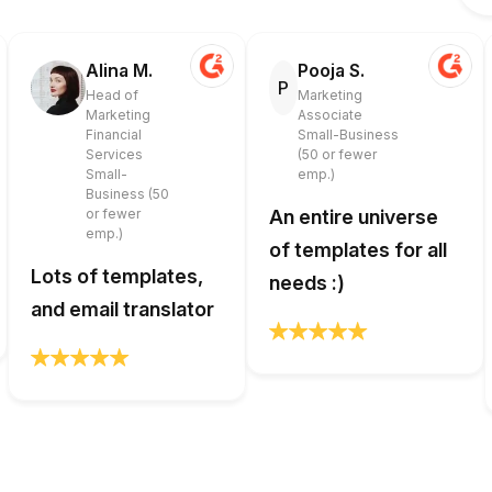
Alina M.
Pooja S.
P
Head of
Marketing
Marketing
Associate
Financial
Small-Business
Services
(50 or fewer
Small-
emp.)
Business (50
or fewer
An entire universe
emp.)
of templates for all
Lots of templates,
needs :)
and email translator