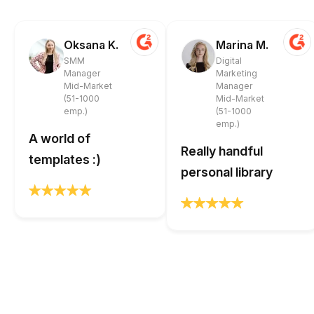
Oksana K.
Marina M.
SMM
Digital
Manager
Marketing
Mid-Market
Manager
(51-1000
Mid-Market
emp.)
(51-1000
emp.)
A world of
Really handful
templates :)
personal library