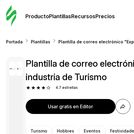
Orde
plant
Producto
Plantillas
Recursos
Precios
Plant
Portada
Plantillas
Plantilla de correo electrónico "Ex
Re
Plantilla de correo electró
Prec
industria de Turismo
4.7
estrellas
Usar gratis en Editor
Turismo
Hobbies
Eventos
Festividad