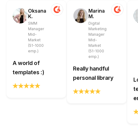
Oksana
Marina
K.
M.
SMM
Digital
Manager
Marketing
Mid-
Manager
Market
Mid-
(51-1000
Market
emp.)
(51-1000
emp.)
A world of
Really handful
templates :)
personal library
L
t
e