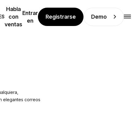
Habla
Entrar
Registrarse
Demo
ES
con
en
ventas
ualquiera,
on elegantes correos