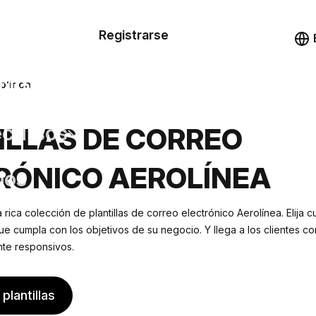
n de las
Registrarse
illas
Demo
illas
rolínea
cursos
ILLAS DE CORREO
RÓNICO AEROLÍNEA
ios
ica colección de plantillas de correo electrónico Aerolínea. Elija c
ue cumpla con los objetivos de su negocio. Y llega a los clientes c
nte responsivos.
plantillas