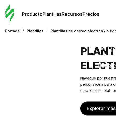
Orde
plant
Producto
Plantillas
Recursos
Precios
Plant
Portada
Plantillas
Plantillas de correo electrónico Ae
Re
PLANT
ELECT
Prec
Navegue por nuestra r
personalícela para q
electrónicos totalme
Explorar más 