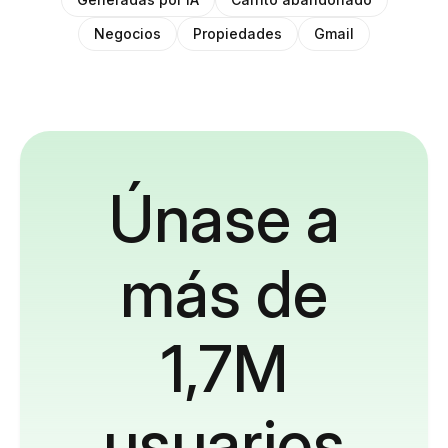
Negocios
Propiedades
Gmail
Únase a
más de
1,7M
usuarios