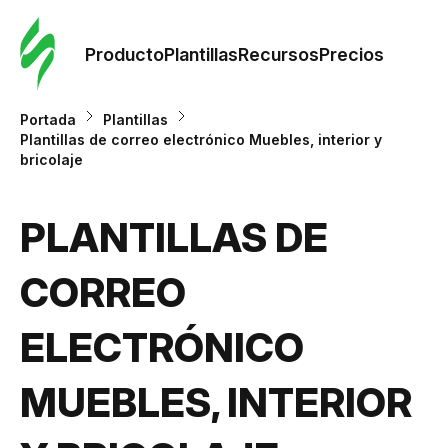
Orde
plant
Producto
Plantillas
Recursos
Precios
Plant
Portada
Plantillas
Plantillas de correo electrónico Muebles, interior y
bricolaje
Re
PLANTILLAS DE
Prec
CORREO
ELECTRÓNICO
MUEBLES, INTERIOR