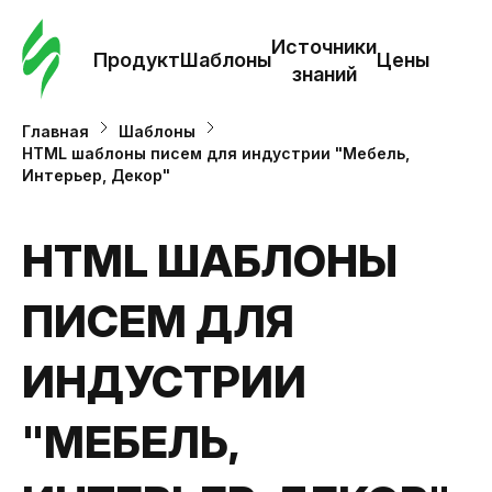
Зак
шаб
Источники
Продукт
Шаблоны
Цены
знаний
Ша
Главная
Шаблоны
HTML шаблоны писем для индустрии "Мебель,
Интерьер, Декор"
И
з
HTML ШАБЛОНЫ
Це
ПИСЕМ ДЛЯ
ИНДУСТРИИ
"МЕБЕЛЬ,