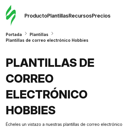
Orde
plant
Producto
Plantillas
Recursos
Precios
Plant
Portada
Plantillas
Plantillas de correo electrónico Hobbies
Re
PLANTILLAS DE
Prec
CORREO
ELECTRÓNICO
HOBBIES
Écheles un vistazo a nuestras plantillas de correo electrónico