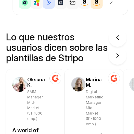
Lo que nuestros
usuarios dicen sobre las
plantillas de Stripo
Oksana
Marina
K.
M.
SMM
Digital
Manager
Marketing
Mid-
Manager
Market
Mid-
(51-1000
Market
emp.)
(51-1000
emp.)
A world of