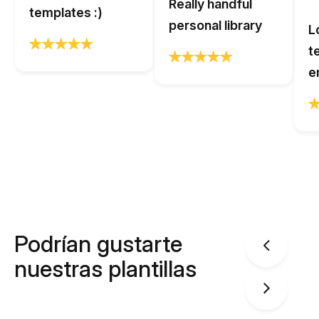
Really handful
templates :)
personal library
L
t
e
Podrían gustarte
nuestras plantillas