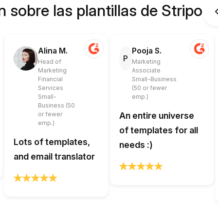
 sobre las plantillas de Stripo
Alina M.
Pooja S.
P
Head of
Marketing
Marketing
Associate
Financial
Small-Business
Services
(50 or fewer
Small-
emp.)
Business (50
or fewer
An entire universe
emp.)
of templates for all
Lots of templates,
needs :)
and email translator