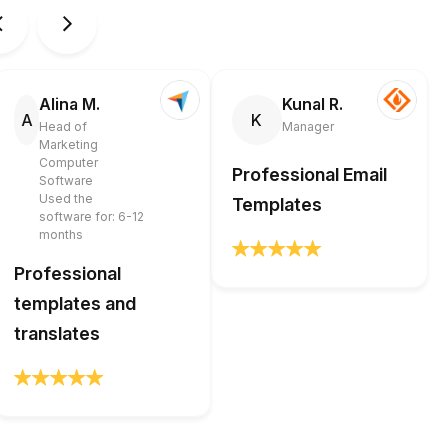
Alina M.
Kunal R.
A
K
Head of
Manager
Marketing
Computer
Professional Email
Software
Used the
Templates
software for: 6-12
months
Professional
templates and
translates