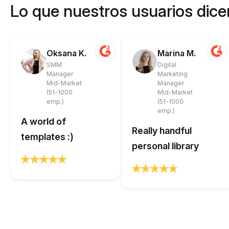
Lo que nuestros usuarios dicen
Oksana K.
Marina M.
SMM
Digital
Manager
Marketing
Mid-Market
Manager
(51-1000
Mid-Market
emp.)
(51-1000
emp.)
A world of
Really handful
templates :)
personal library