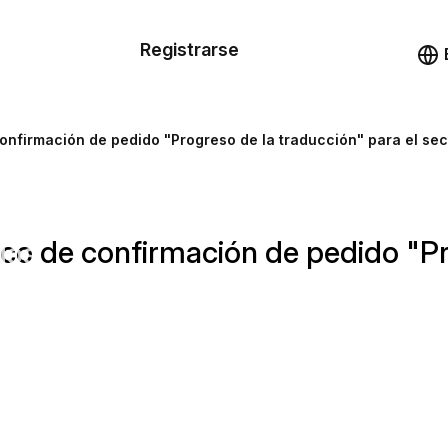
n de las
Registrarse
illas
Demo
illas
confirmación de pedido "Progreso de la traducción" para el sec
cursos
nico de confirmación de pedido "P
ios