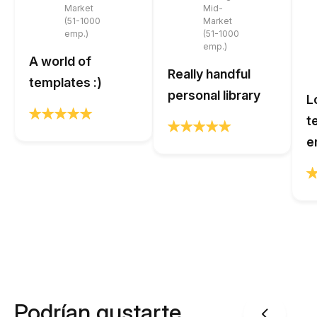
Market
Mid-
(51-1000
Market
emp.)
(51-1000
emp.)
A world of
Really handful
templates :)
personal library
L
t
e
Podrían gustarte