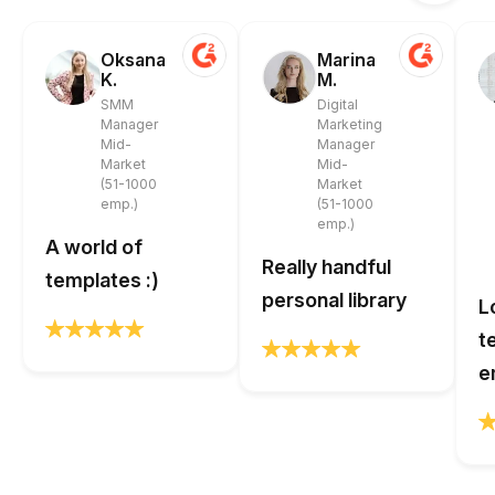
Oksana
Marina
K.
M.
SMM
Digital
Manager
Marketing
Mid-
Manager
Market
Mid-
(51-1000
Market
emp.)
(51-1000
emp.)
A world of
Really handful
templates :)
personal library
L
t
e