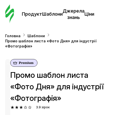
Замо
шабл
Джерела
Продукт
Шаблони
Ціни
знань
Шабл
Головна
Шаблони
Промо шаблон листа «Фото Дня» для індустрії
Дж
«Фотографія»
зна
Ціни
Промо шаблон листа
«Фото Дня» для індустрії
«Фотографія»
3.9
зірок