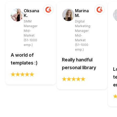
Oksana
Marina
K.
M.
SMM
Digital
Manager
Marketing
Mid-
Manager
Market
Mid-
(51-1000
Market
emp.)
(51-1000
emp.)
A world of
Really handful
templates :)
personal library
L
t
e