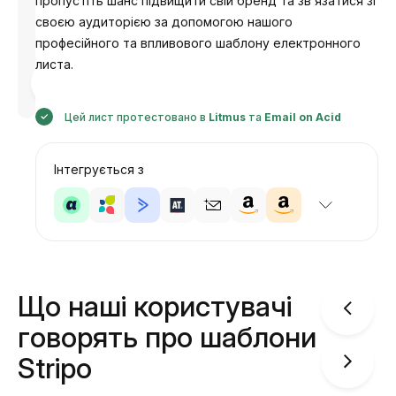
пропустіть шанс підвищити свій бренд та зв’язатися зі
своєю аудиторією за допомогою нашого
професійного та впливового шаблону електронного
листа.
Розроблено
Анастасія
Цей лист протестовано в
Litmus
та
Email on Acid
Інтегрується з
Що наші користувачі
говорять про шаблони
Stripo