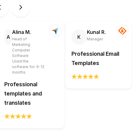
Alina M.
Kunal R.
A
K
Head of
Manager
Marketing
Computer
Professional Email
Software
Used the
Templates
software for: 6-12
months
Professional
templates and
translates