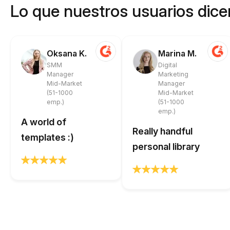
Lo que nuestros usuarios dicen
Oksana K.
Marina M.
SMM
Digital
Manager
Marketing
Mid-Market
Manager
(51-1000
Mid-Market
emp.)
(51-1000
emp.)
A world of
Really handful
templates :)
personal library