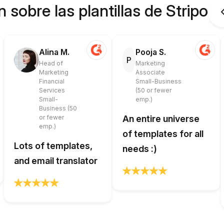
 sobre las plantillas de Stripo
Alina M.
Pooja S.
P
Head of
Marketing
Marketing
Associate
Financial
Small-Business
Services
(50 or fewer
Small-
emp.)
Business (50
or fewer
An entire universe
emp.)
of templates for all
Lots of templates,
needs :)
and email translator