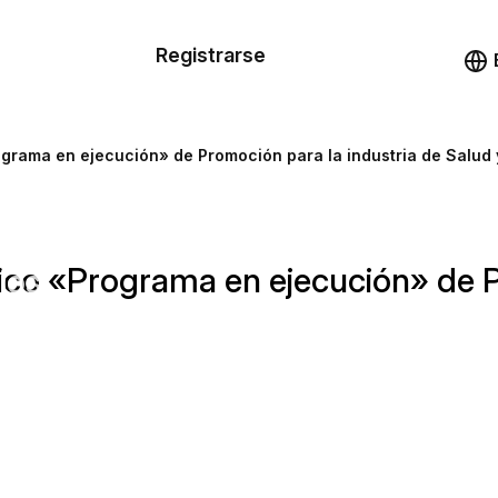
n de las
Registrarse
illas
Demo
illas
rograma en ejecución» de Promoción para la industria de Salud 
cursos
ónico «Programa en ejecución» de 
ios