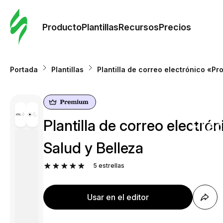
Orde
plant
Producto
Plantillas
Recursos
Precios
Plant
Portada
Plantillas
Plantilla de correo electrónico «P
Re
Plantilla de correo electr
Prec
Salud y Belleza
5
estrellas
Usar en el editor