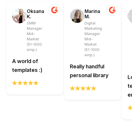
Oksana
Marina
K.
M.
SMM
Digital
Manager
Marketing
Mid-
Manager
Market
Mid-
(51-1000
Market
emp.)
(51-1000
emp.)
A world of
Really handful
templates :)
personal library
L
t
e