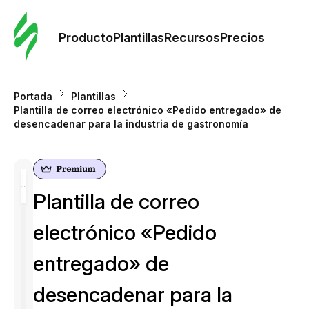
Orde
plant
Producto
Plantillas
Recursos
Precios
Plant
Portada
Plantillas
Plantilla de correo electrónico «Pedido entregado» de
Re
desencadenar para la industria de gastronomía
Prec
Plantilla de correo
electrónico «Pedido
entregado» de
desencadenar para la