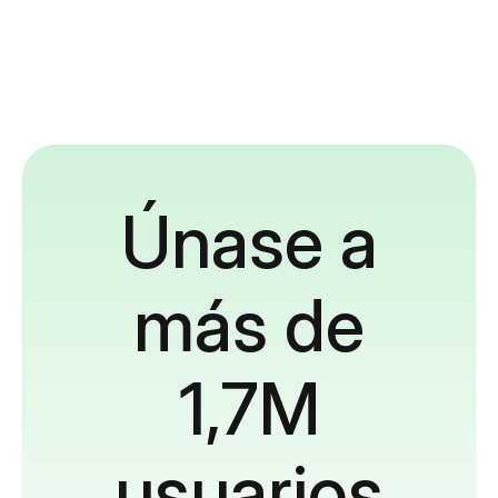
Únase a
más de
1,7M
usuarios