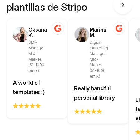
plantillas de Stripo
Oksana
Marina
K.
M.
SMM
Digital
Manager
Marketing
Mid-
Manager
Market
Mid-
(51-1000
Market
emp.)
(51-1000
emp.)
A world of
Really handful
templates :)
personal library
L
t
e