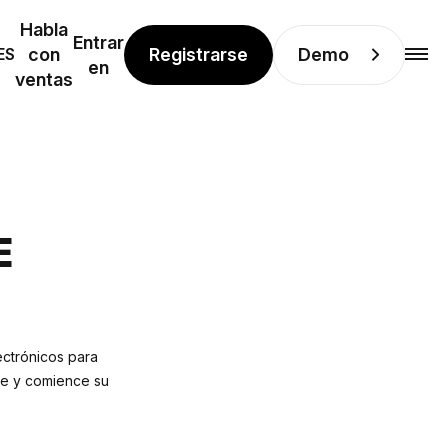
Habla
Entrar
Registrarse
Demo
ES
con
en
ventas
E
ectrónicos para
le y comience su