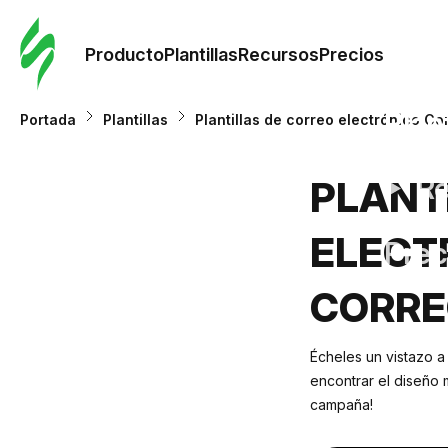
Orde
plant
Producto
Plantillas
Recursos
Precios
Plant
Portada
Plantillas
Plantillas de correo electrónico C
Re
PLANT
ELECT
Prec
CORRE
Écheles un vistazo a
encontrar el diseño 
campaña!