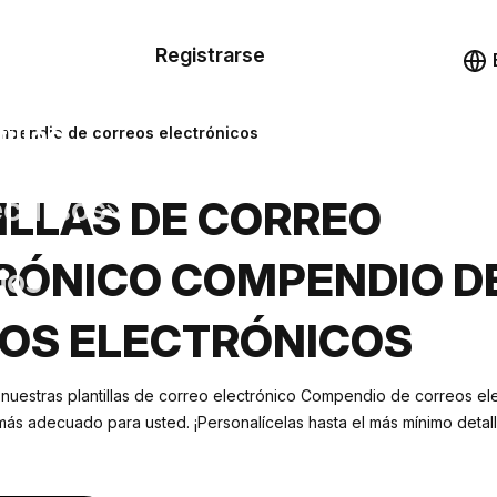
n de las
Registrarse
illas
Demo
illas
ompendio de correos electrónicos
cursos
ILLAS DE CORREO
RÓNICO COMPENDIO D
ios
OS ELECTRÓNICOS
 nuestras plantillas de correo electrónico Compendio de correos el
más adecuado para usted. ¡Personalícelas hasta el más mínimo detal