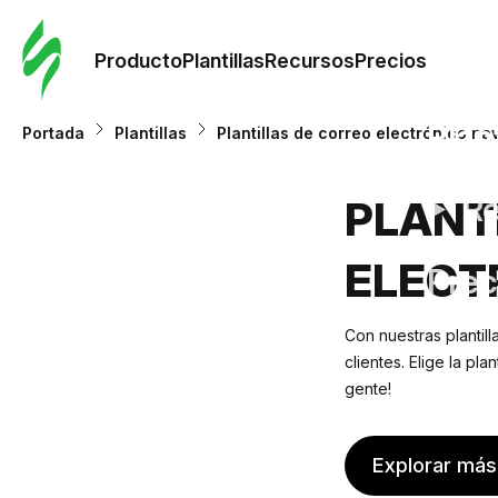
Orde
plant
Producto
Plantillas
Recursos
Precios
Plant
Portada
Plantillas
Plantillas de correo electrónico na
Re
PLANT
ELECT
Prec
Con nuestras plantilla
clientes. Elige la pla
gente!
Explorar más 