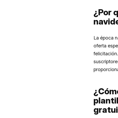
¿Por q
navid
La época na
oferta espe
felicitació
suscriptore
proporcion
¿Cómo
planti
gratu