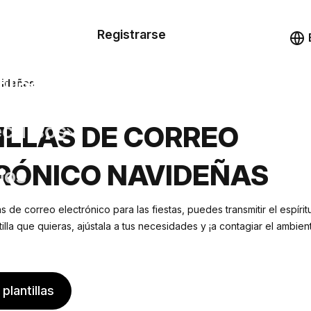
n de las
Registrarse
illas
Demo
illas
videñas
cursos
ILLAS DE CORREO
RÓNICO NAVIDEÑAS
ios
s de correo electrónico para las fiestas, puedes transmitir el espíritu
ntilla que quieras, ajústala a tus necesidades y ¡a contagiar el ambient
plantillas