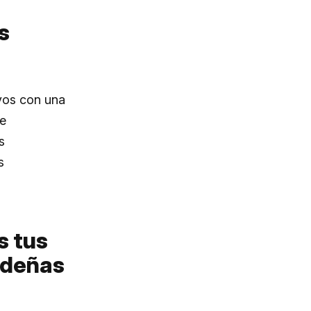
s
ivos con una
de
s
s
s tus
videñas