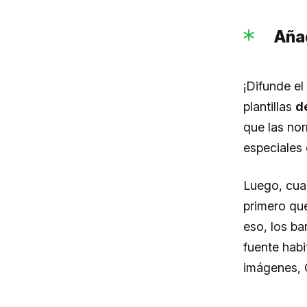
Aña
¡Difunde el
plantillas
d
que las norm
especiales 
Luego, cuan
primero que
eso, los ba
fuente habi
imágenes, G