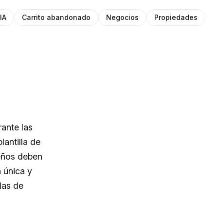
IA
Carrito abandonado
Negocios
Propiedades
rante las
antilla de
deños deben
 única y
las de