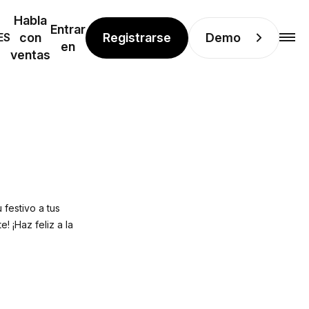
Habla
Entrar
Registrarse
Demo
ES
con
en
ventas
 festivo a tus
e! ¡Haz feliz a la