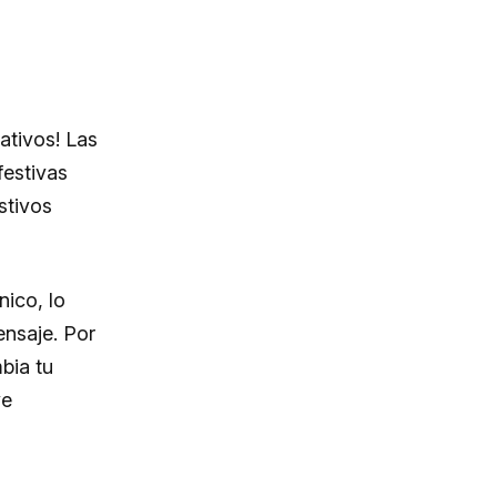
ativos! Las
festivas
estivos
nico, lo
ensaje. Por
bia tu
ye