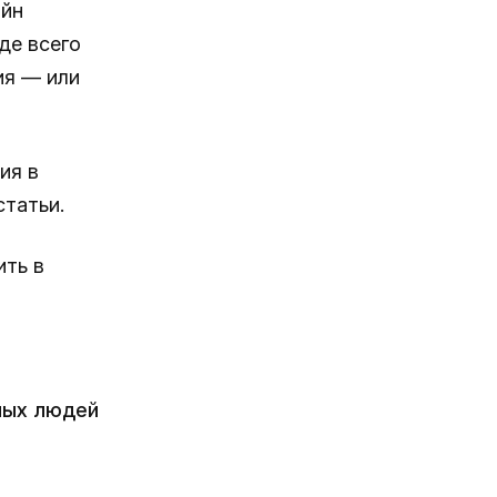
айн
де всего
ия — или
ия в
татьи.
ить в
ных людей