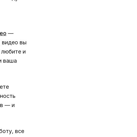
ео
—
 видео вы
ы любите и
и ваша
ете
жность
в — и
боту, все