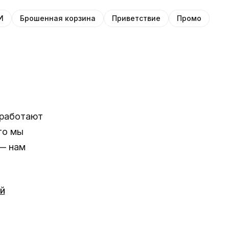
И
Брошенная корзина
Приветствие
Промо
 работают
то мы
 — нам
й