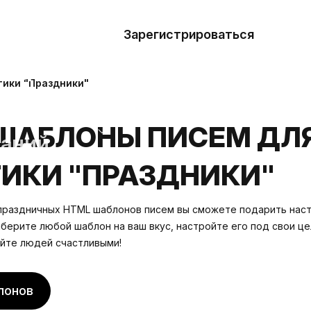
азать
лон
Зарегистрироваться
Де
блоны
ики "Праздники"
сточники
ШАБЛОНЫ ПИСЕМ ДЛ
наний
ИКИ "ПРАЗДНИКИ"
ны
праздничных HTML шаблонов писем вы сможете подарить нас
ыберите любой шаблон на ваш вкус, настройте его под свои ц
йте людей счастливыми!
лонов