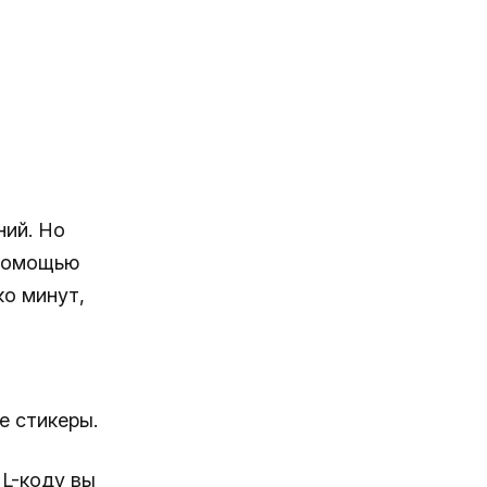
ний. Но
 помощью
ко минут,
е стикеры.
ML-коду вы