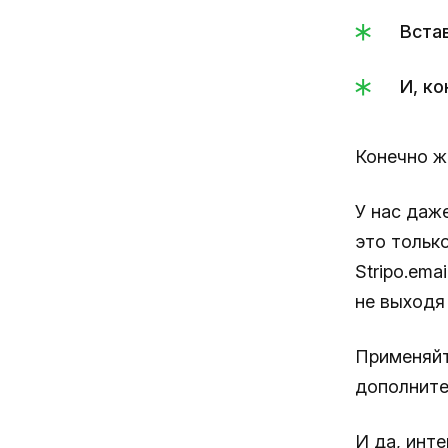
Вста
И, к
Конечно ж
У нас даж
это тольк
Stripo.ema
не выходя 
Применяйт
дополните
И да, инт