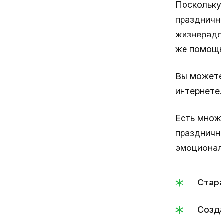
Поскольку
праздничн
жизнерадо
же помощь
Вы можете
интернете
Есть множ
праздничн
эмоционал
Стар
Созд