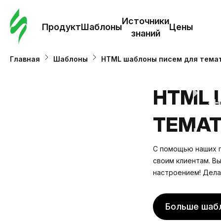
Зак
шаб
Источники
Продукт
Шаблоны
Цены
знаний
Ша
Главная
Шаблоны
HTML шаблоны писем для темат
И
HTML 
з
ТЕМАТ
Це
С помощью наших 
своим клиентам. В
настроением! Дела
Больше шаб