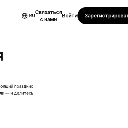
Связаться
мо
Зарегистрирова
RU
Войти
с нами
Я
тоящий праздник
ели — и делитесь