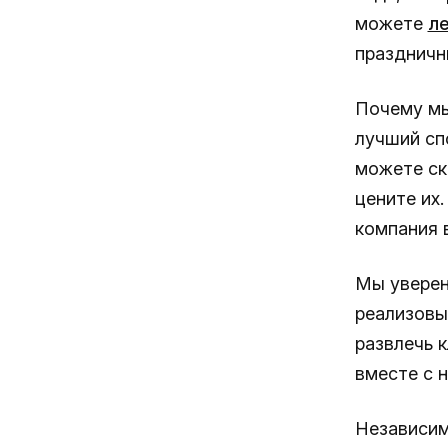
можете
ле
празднич
Почему мы
лучший сп
можете ска
цените их.
компания в
Мы уверен
реализовы
развлечь 
вместе с 
Независим