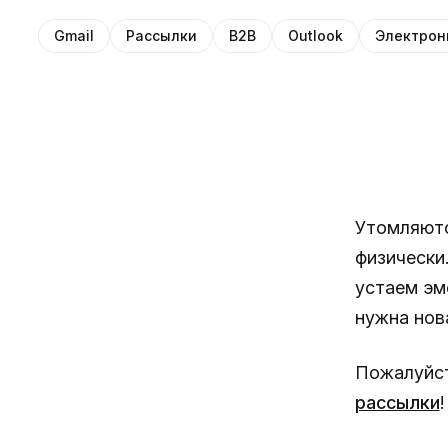
Gmail
Рассылки
B2B
Outlook
Электрон
Утомляютс
физически.
устаем эм
нужна нов
Пожалуйст
рассылки
!