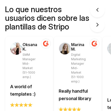
Lo que nuestros
usuarios dicen sobre las
plantillas de Stripo
Oksana
Marina
K.
M.
SMM
Digital
Manager
Marketing
Mid-
Manager
Market
Mid-
(51-1000
Market
emp.)
(51-1000
emp.)
A world of
Really handful
templates :)
personal library
L
t