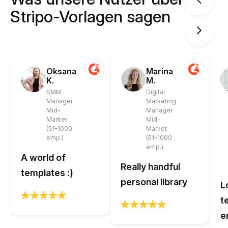
Stripo-Vorlagen sagen
Oksana
Marina
K.
M.
SMM
Digital
Manager
Marketing
Mid-
Manager
Market
Mid-
(51-1000
Market
emp.)
(51-1000
emp.)
A world of
Really handful
templates :)
personal library
L
t
e