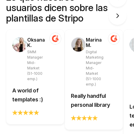
usuarios dicen sobre las
plantillas de Stripo
Oksana
Marina
K.
M.
SMM
Digital
Manager
Marketing
Mid-
Manager
Market
Mid-
(51-1000
Market
emp.)
(51-1000
emp.)
A world of
Really handful
templates :)
personal library
L
t
e