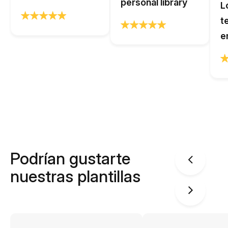
personal library
L
t
e
Podrían gustarte
nuestras plantillas