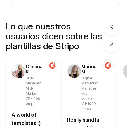
Lo que nuestros
usuarios dicen sobre las
plantillas de Stripo
Oksana
Marina
K.
M.
SMM
Digital
Manager
Marketing
Mid-
Manager
Market
Mid-
(51-1000
Market
emp.)
(51-1000
emp.)
A world of
Really handful
templates :)