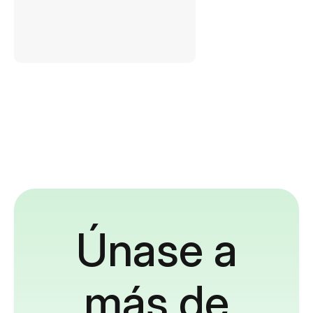
Únase a
más de