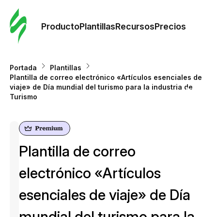
Orde
plant
Producto
Plantillas
Recursos
Precios
Plant
Portada
Plantillas
Plantilla de correo electrónico «Artículos esenciales de
Re
viaje» de Día mundial del turismo para la industria de
Turismo
Prec
Plantilla de correo
electrónico «Artículos
esenciales de viaje» de Día
mundial del turismo para la