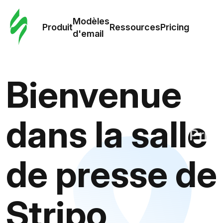
Modè
com
Modèles
Produit
Ressources
Pricing
d'email
Modè
d'em
Bienvenue
Re
dans la salle
Prici
de presse de
Stripo