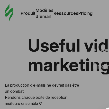
Modè
com
Modèles
Produit
Ressources
Pricing
d'email
Modè
d'em
Useful vid
Re
marketing 
Prici
La production d’e-mails ne devrait pas être
un combat.
Rendons chaque boîte de réception
meilleure ensemble 💚