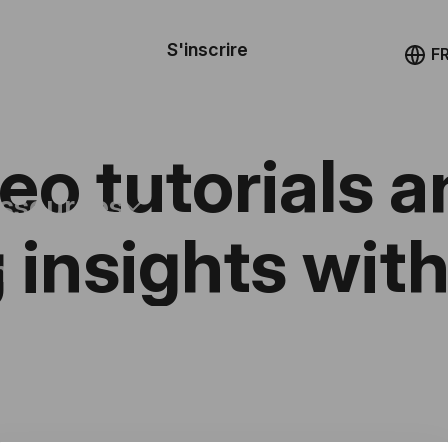
le de
mande
S'inscrire
Démo
F
les
ail
eo tutorials 
ssources
insights with
ng