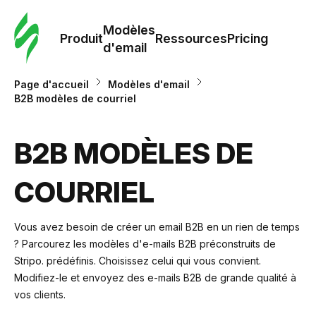
Modè
com
Modèles
Produit
Ressources
Pricing
d'email
Modè
Page d'accueil
Modèles d'email
d'em
B2B modèles de courriel
Re
B2B MODÈLES DE
COURRIEL
Prici
Vous avez besoin de créer un email B2B en un rien de temps
? Parcourez les modèles d'e-mails B2B préconstruits de
Stripo. prédéfinis. Choisissez celui qui vous convient.
Modifiez-le et envoyez des e-mails B2B de grande qualité à
vos clients.