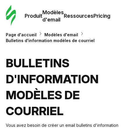
Modè
com
Modèles
Produit
Ressources
Pricing
d'email
Modè
Page d'accueil
Modèles d'email
d'em
Bulletins d'information modèles de courriel
Re
BULLETINS
D'INFORMATION
Prici
MODÈLES DE
COURRIEL
Vous avez besoin de créer un email bulletins d'information