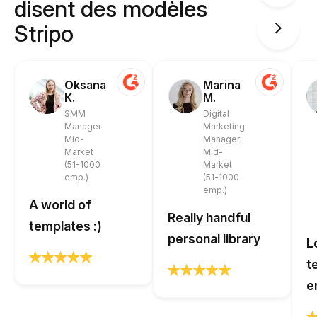
disent des modèles
Stripo
Oksana
Marina
K.
M.
SMM
Digital
Manager
Marketing
Mid-
Manager
Market
Mid-
(51-1000
Market
emp.)
(51-1000
emp.)
A world of
Really handful
templates :)
personal library
L
t
e