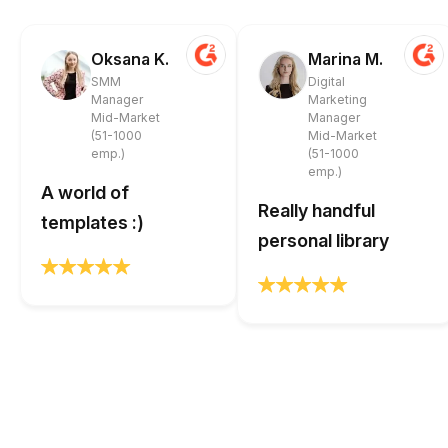
Oksana K.
Marina M.
SMM
Digital
Manager
Marketing
Mid-Market
Manager
(51-1000
Mid-Market
emp.)
(51-1000
emp.)
A world of
Really handful
templates :)
personal library