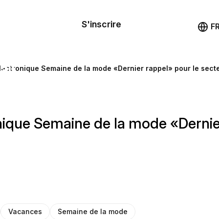
le de
mande
S'inscrire
Démo
F
les
ail
lectronique Semaine de la mode «Dernier rappel» pour le sec
ssources
nique Semaine de la mode «Dernie
ng
Vacances
Semaine de la mode