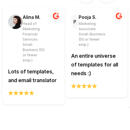
Alina M.
Pooja S.
P
Head of
Marketing
Marketing
Associate
Financial
Small-Business
Services
(50 or fewer
Small-
emp.)
Business (50
or fewer
An entire universe
emp.)
of templates for all
Lots of templates,
needs :)
and email translator