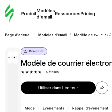
Modè
com
Modèles
Produit
Ressources
Pricing
d'email
Modè
d'em
Page d'accueil
Modèles d'email
Modèle de courrier é
Re
Modèle de courrier électro
Prici
5
étoiles
Utiliser dans l'éditeur
Mode
Événements
Rappel d’événement