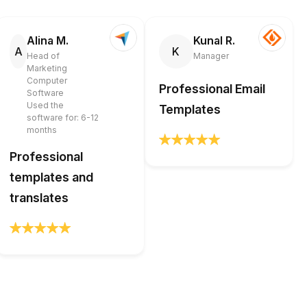
Alina M.
Kunal R.
A
K
Head of
Manager
Marketing
Computer
Professional Email
Software
Used the
Templates
software for: 6-12
months
Professional
templates and
translates