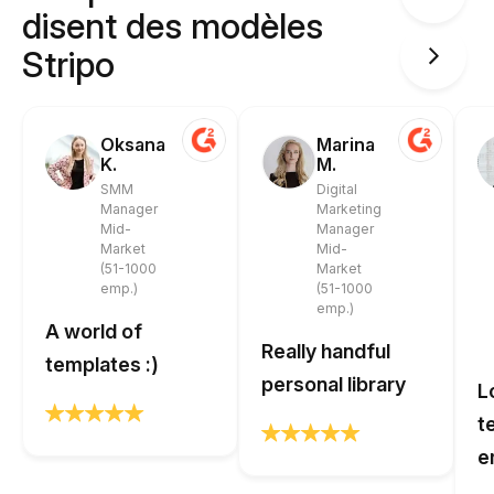
disent des modèles
Stripo
Oksana
Marina
K.
M.
SMM
Digital
Manager
Marketing
Mid-
Manager
Market
Mid-
(51-1000
Market
emp.)
(51-1000
emp.)
A world of
Really handful
templates :)
personal library
L
t
e