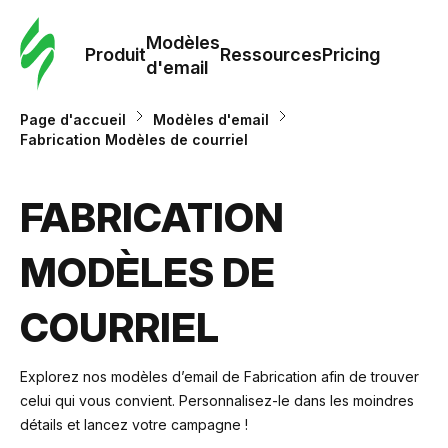
Modè
com
Modèles
Produit
Ressources
Pricing
d'email
Modè
Page d'accueil
Modèles d'email
d'em
Fabrication Modèles de courriel
Re
FABRICATION
MODÈLES DE
Prici
COURRIEL
Explorez nos modèles d’email de Fabrication afin de trouver
celui qui vous convient. Personnalisez-le dans les moindres
détails et lancez votre campagne !