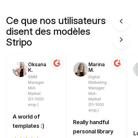
Ce que nos utilisateurs
disent des modèles
Stripo
Oksana
Marina
K.
M.
SMM
Digital
Manager
Marketing
Mid-
Manager
Market
Mid-
(51-1000
Market
emp.)
(51-1000
emp.)
A world of
Really handful
templates :)
personal library
L