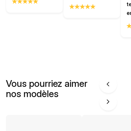
t
e
Vous pourriez aimer
nos modèles