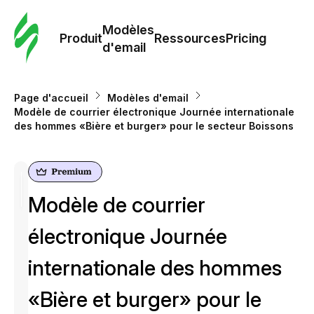
Modè
com
Modèles
Produit
Ressources
Pricing
d'email
Modè
d'em
Page d'accueil
Modèles d'email
Modèle de courrier électronique Journée internationale
des hommes «Bière et burger» pour le secteur Boissons
Re
Prici
Modèle de courrier
électronique Journée
internationale des hommes
«Bière et burger» pour le