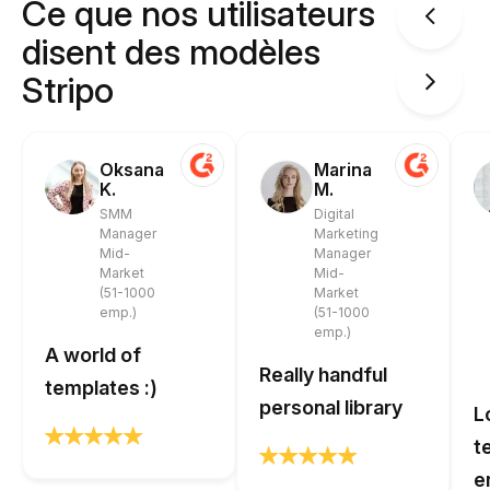
Ce que nos utilisateurs
disent des modèles
Stripo
Oksana
Marina
K.
M.
SMM
Digital
Manager
Marketing
Mid-
Manager
Market
Mid-
(51-1000
Market
emp.)
(51-1000
emp.)
A world of
Really handful
templates :)
personal library
L
t
e