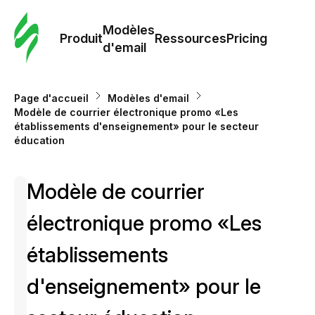
Modè
com
Modèles
Produit
Ressources
Pricing
d'email
Modè
d'em
Page d'accueil
Modèles d'email
Modèle de courrier électronique promo «Les
établissements d'enseignement» pour le secteur
Re
éducation
Prici
Modèle de courrier
électronique promo «Les
établissements
d'enseignement» pour le