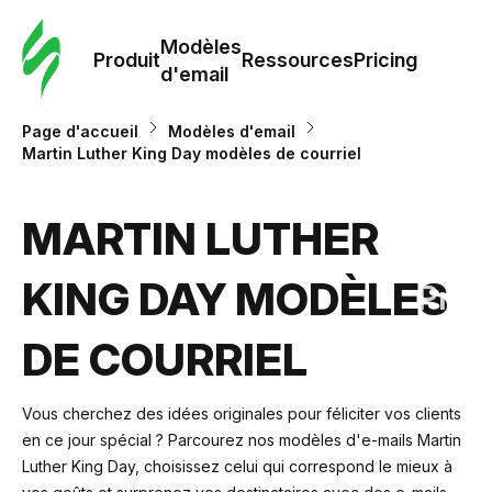
Modè
com
Modèles
Produit
Ressources
Pricing
d'email
Modè
Page d'accueil
Modèles d'email
d'em
Martin Luther King Day modèles de courriel
Re
MARTIN LUTHER
KING DAY MODÈLES
Prici
DE COURRIEL
Vous cherchez des idées originales pour féliciter vos clients
en ce jour spécial ? Parcourez nos modèles d'e-mails Martin
Luther King Day, choisissez celui qui correspond le mieux à