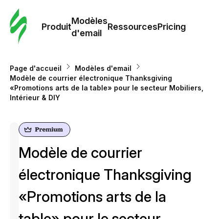
Modè
com
Modèles
Produit
Ressources
Pricing
d'email
Modè
d'em
Page d'accueil
Modèles d'email
Modèle de courrier électronique Thanksgiving
«Promotions arts de la table» pour le secteur Mobiliers,
Re
Intérieur & DIY
Prici
Modèle de courrier
électronique Thanksgiving
«Promotions arts de la
table» pour le secteur