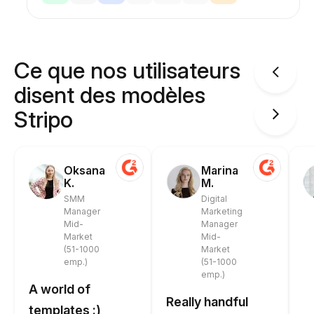
Ce que nos utilisateurs
disent des modèles
Stripo
Oksana
Marina
K.
M.
SMM
Digital
Manager
Marketing
Mid-
Manager
Market
Mid-
(51-1000
Market
emp.)
(51-1000
emp.)
A world of
Really handful
templates :)