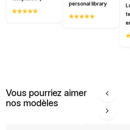
personal library
L
t
e
Vous pourriez aimer
nos modèles