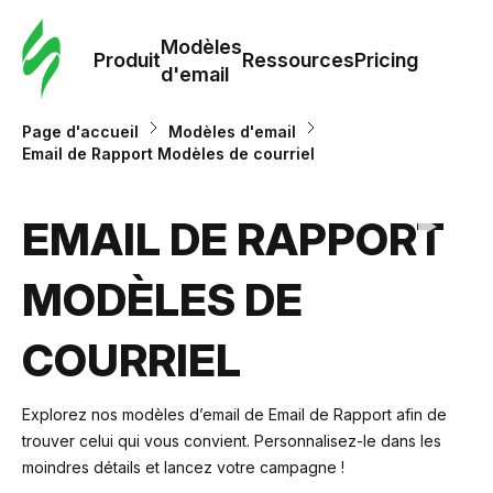
Modè
com
Modèles
Produit
Ressources
Pricing
d'email
Modè
Page d'accueil
Modèles d'email
d'em
Email de Rapport Modèles de courriel
Re
EMAIL DE RAPPORT
MODÈLES DE
Prici
COURRIEL
Explorez nos modèles d’email de Email de Rapport afin de
trouver celui qui vous convient. Personnalisez-le dans les
moindres détails et lancez votre campagne !