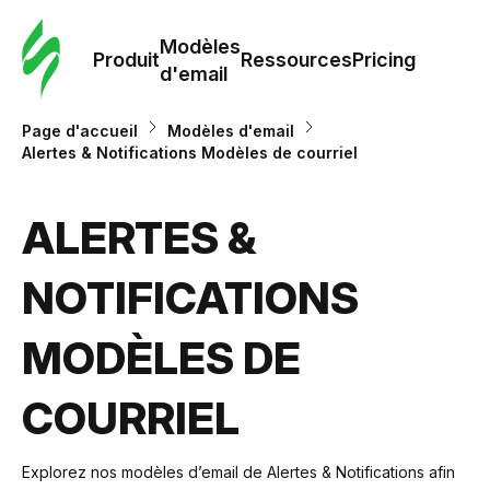
Modè
com
Modèles
Produit
Ressources
Pricing
d'email
Modè
Page d'accueil
Modèles d'email
d'em
Alertes & Notifications Modèles de courriel
Re
ALERTES &
NOTIFICATIONS
Prici
MODÈLES DE
COURRIEL
Explorez nos modèles d’email de Alertes & Notifications afin