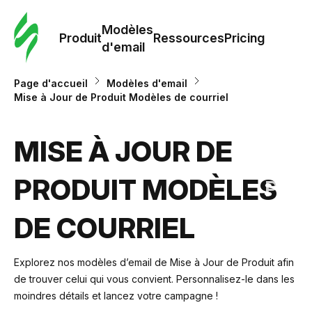
Modè
com
Modèles
Produit
Ressources
Pricing
d'email
Modè
Page d'accueil
Modèles d'email
d'em
Mise à Jour de Produit Modèles de courriel
Re
MISE À JOUR DE
PRODUIT MODÈLES
Prici
DE COURRIEL
Explorez nos modèles d’email de Mise à Jour de Produit afin
de trouver celui qui vous convient. Personnalisez-le dans les
moindres détails et lancez votre campagne !