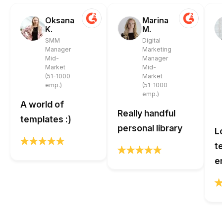
Oksana
Marina
K.
M.
SMM
Digital
Manager
Marketing
Mid-
Manager
Market
Mid-
(51-1000
Market
emp.)
(51-1000
emp.)
A world of
Really handful
templates :)
personal library
L
t
e