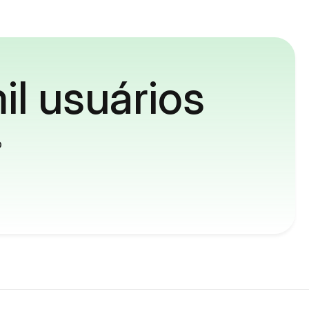
il usuários
o