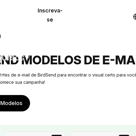
o de
Inscreva-
lo
Demonstração
se
los
l
cursos
END MODELOS DE E-MA
os
ates de e-mail de BirdSend para encontrar o visual certo para voc
 comece sua campanha!
 Modelos