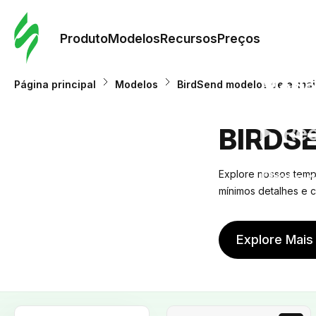
Pedid
Mode
Produto
Modelos
Recursos
Preços
Mode
Página principal
Modelos
BirdSend modelos de e-mai
Re
BIRDS
Preç
Explore nossos templ
mínimos detalhes e
Explore Mais