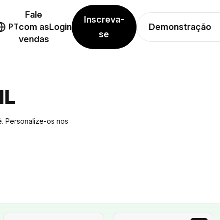
Fale
Inscreva-
Demonstração
PT
com as
Login
se
vendas
IL
ê. Personalize-os nos