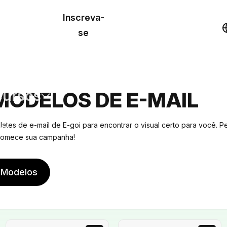
o de
Inscreva-
lo
Demonstração
se
los
cursos
MODELOS DE E-MAIL
os
ates de e-mail de E-goi para encontrar o visual certo para você. P
 comece sua campanha!
 Modelos