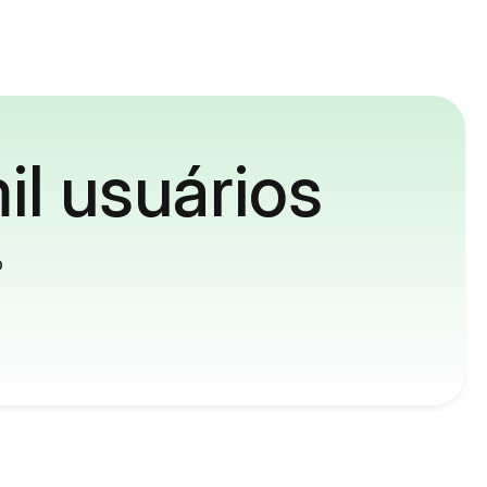
il usuários
o