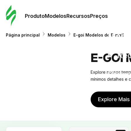
Pedid
Mode
Produto
Modelos
Recursos
Preços
Mode
Página principal
Modelos
E-goi Modelos de E-mail
Re
E-GOI 
Preç
Explore nossos templ
mínimos detalhes e
Explore Mais