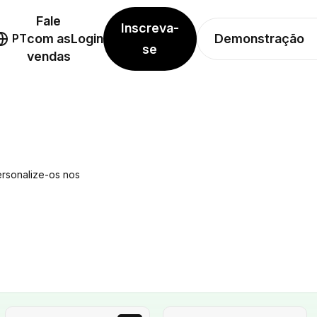
Fale
Inscreva-
Demonstração
PT
com as
Login
se
vendas
ersonalize-os nos