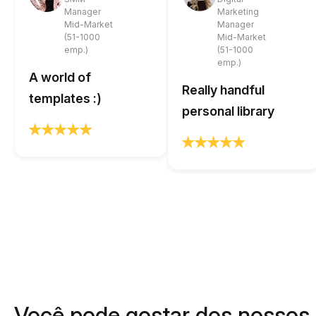
Manager
Marketing
Mid-Market
Manager
(51-1000
Mid-Market
emp.)
(51-1000
emp.)
A world of
Really handful
templates :)
personal library
Você pode gostar dos nossos