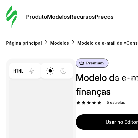
Pedid
Mode
Produto
Modelos
Recursos
Preços
Mode
Página principal
Modelos
Modelo de e-mail de «Const
Re
Modelo de e-ma
Preç
finanças
5
estrelas
Usar no Edito