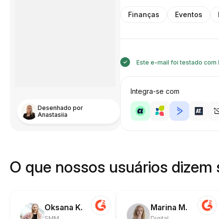
Finanças
Eventos
Este e-mail foi testado com
Integra-se com
Desenhado por
Anastasiia
O que nossos usuários dizem 
Oksana K.
Marina M.
SMM
Digital