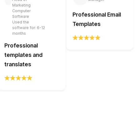
Marketing
Computer
Professional Email
Software
Used the
Templates
software for: 6-12
months
Professional
templates and
translates