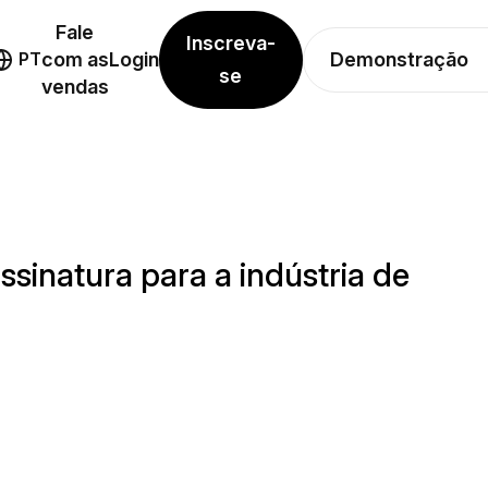
Fale
Inscreva-
Demonstração
PT
com as
Login
se
vendas
sinatura para a indústria de