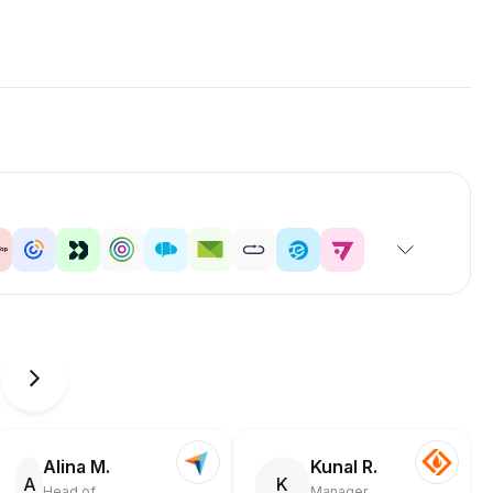
Alina M.
Kunal R.
A
K
Head of
Manager