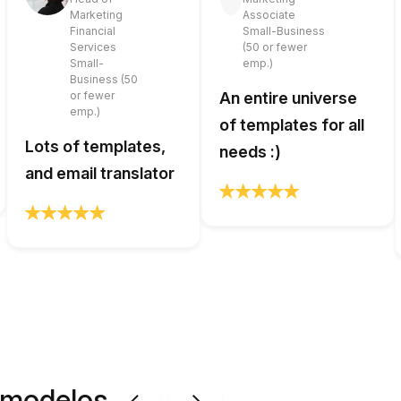
Marketing
Associate
Financial
Small-Business
Services
(50 or fewer
Small-
emp.)
Business (50
or fewer
An entire universe
emp.)
of templates for all
Lots of templates,
needs :)
and email translator
 modelos