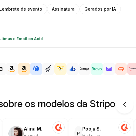
Lembrete de evento
Assinatura
Gerados por IA
Litmus
e
Email on Acid
sobre os modelos da Stripo
Alina M.
Pooja S.
P
Head of
Marketing