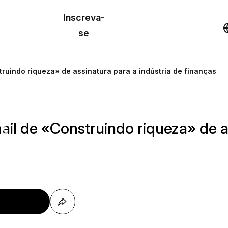
o de
Inscreva-
lo
Demonstração
se
los
ruindo riqueza» de assinatura para a indústria de finanças
cursos
il de «Construindo riqueza» de as
os
r