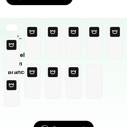
Modelo
em
Branco