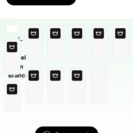
Modelo
em
Branco