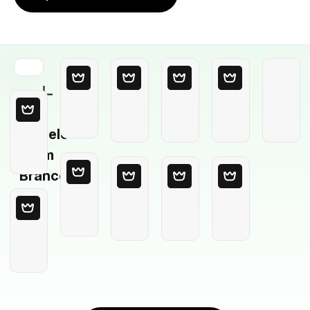
Modelo
em
Branco