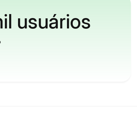
il usuários
o