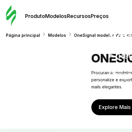
Pedid
Mode
Produto
Modelos
Recursos
Preços
Mode
Página principal
Modelos
OneSignal modelos de e-ma
Re
ONESI
Preç
Procurando modelos 
personalize e expor
mails elegantes.
Explore Mais