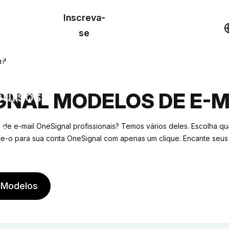
o de
Inscreva-
lo
Demonstração
se
los
il
cursos
GNAL MODELOS DE E-M
os
de e-mail OneSignal profissionais? Temos vários deles. Escolha qu
te-o para sua conta OneSignal com apenas um clique. Encante seus 
 Modelos