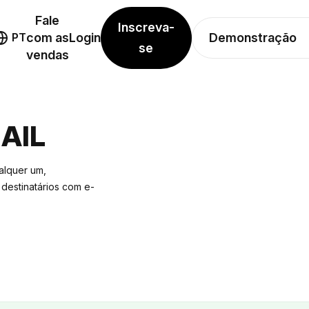
Fale
Inscreva-
Demonstração
PT
com as
Login
se
vendas
AIL
alquer um,
destinatários com e-