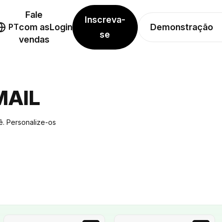
Fale
Inscreva-
Demonstração
PT
com as
Login
se
vendas
MAIL
ê. Personalize-os