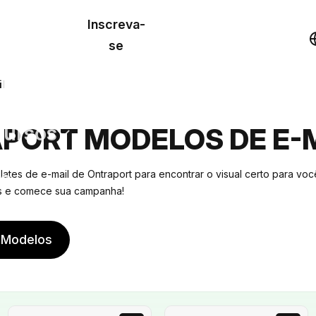
o de
Inscreva-
lo
Demonstração
se
los
l
cursos
PORT MODELOS DE E-
os
ates de e-mail de Ontraport para encontrar o visual certo para voc
es e comece sua campanha!
 Modelos