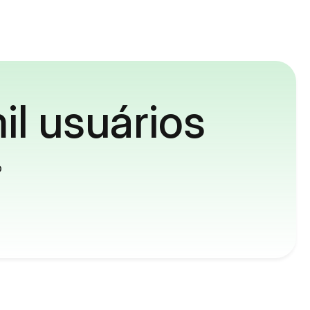
il usuários
o