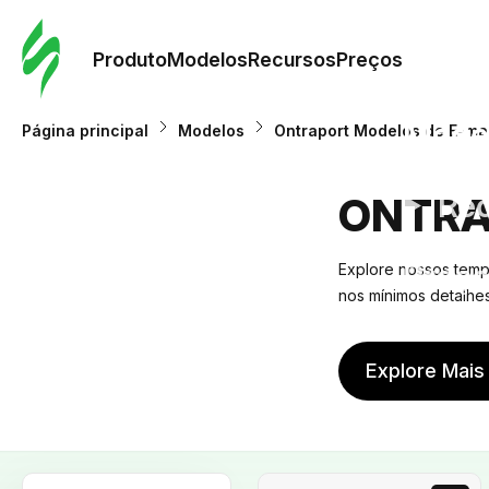
Pedid
Mode
Produto
Modelos
Recursos
Preços
Mode
Página principal
Modelos
Ontraport Modelos de E-mai
Re
ONTRA
Preç
Explore nossos templ
nos mínimos detalh
Explore Mais