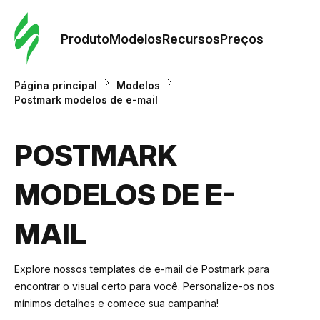
Pedid
Mode
Produto
Modelos
Recursos
Preços
Mode
Página principal
Modelos
Postmark modelos de e-mail
Re
POSTMARK
Preç
MODELOS DE E-
MAIL
Explore nossos templates de e-mail de Postmark para
encontrar o visual certo para você. Personalize-os nos
mínimos detalhes e comece sua campanha!