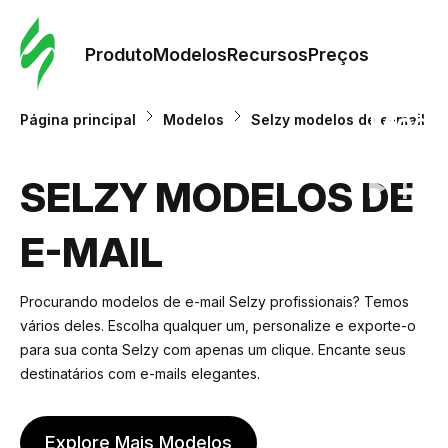
Pedid
Mode
Produto
Modelos
Recursos
Preços
Mode
Página principal
Modelos
Selzy modelos de e-mail
Re
SELZY MODELOS DE
E-MAIL
Preç
Procurando modelos de e-mail Selzy profissionais? Temos
vários deles. Escolha qualquer um, personalize e exporte-o
para sua conta Selzy com apenas um clique. Encante seus
destinatários com e-mails elegantes.
Explore Mais Modelos